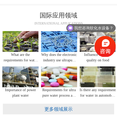
国际应用领域
我想咨询软化水设备？
INTERNATIONAL APPLICATIONS
可以做方案和报价吗
What are the
Why does the electronic
Influence of water
requirements for water
industry use ultrapure
quality on food
quality in flower
water equipment?
seedling cultivation?
Importance of power
Requirements for ultra
Is there any requirement
plant water
pure water process and
for water in automobile
water quality for
glass manufacturing?
pharmaceutical industry
更多领域展示