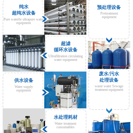
纯水
预处理设备
超纯水设备
Pretreatment
equipment
Pure waterbr ultrapure water
equipment
超滤
循环水设备
Ultrafiltration circulating
water equipment
废水/污水
处理设备
供水设备
waste water Sewage
Water supply
treatment equipment
equipment
水处理耗材
Water treatment
consumables