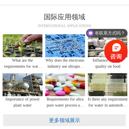
国际应用领域
有联系方式吗？
INTERNATIONAL APPLICATIONS
我想咨询软化水设备？
What are the
Why does the electronic
Influence of water
requirements for water
industry use ultrapure
quality on food
quality in flower
water equipment?
seedling cultivation?
Importance of power
Requirements for ultra
Is there any requirement
plant water
pure water process and
for water in automobile
water quality for
glass manufacturing?
pharmaceutical industry
更多领域展示