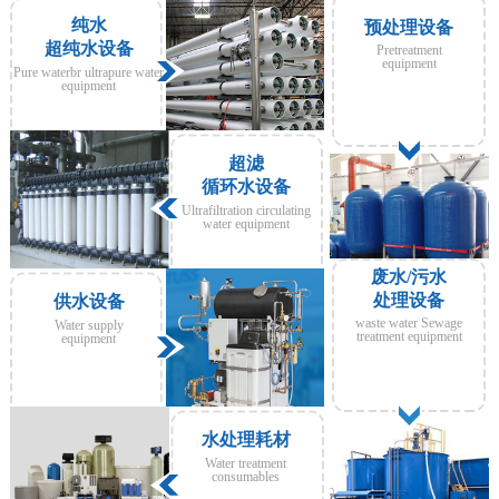
纯水
预处理设备
超纯水设备
Pretreatment
equipment
Pure waterbr ultrapure water
equipment
超滤
循环水设备
Ultrafiltration circulating
water equipment
废水/污水
处理设备
供水设备
waste water Sewage
Water supply
treatment equipment
equipment
水处理耗材
Water treatment
consumables