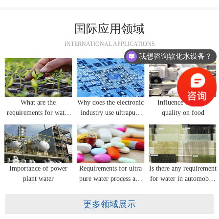
国际应用领域
INTERNATIONAL APPLICATIONS
我想咨询软化水设备？
What are the
Why does the electronic
Influence of water
requirements for water
industry use ultrapure
quality on food
quality in flower
water equipment?
seedling cultivation?
Importance of power
Requirements for ultra
Is there any requirement
plant water
pure water process and
for water in automobile
water quality for
glass manufacturing?
pharmaceutical industry
更多领域展示