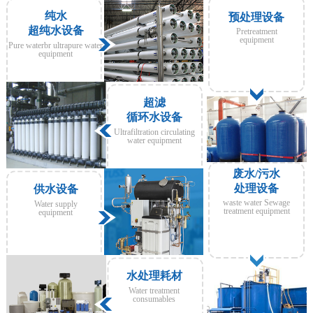
纯水
预处理设备
超纯水设备
Pretreatment
equipment
Pure waterbr ultrapure water
equipment
超滤
循环水设备
Ultrafiltration circulating
water equipment
废水/污水
处理设备
供水设备
waste water Sewage
Water supply
treatment equipment
equipment
水处理耗材
Water treatment
consumables