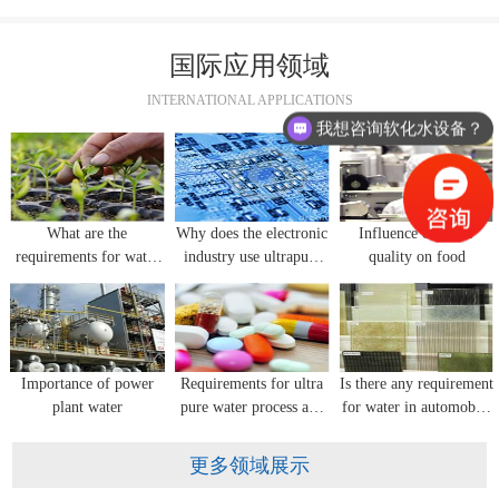
国际应用领域
INTERNATIONAL APPLICATIONS
我想咨询软化水设备？
What are the
Why does the electronic
Influence of water
requirements for water
industry use ultrapure
quality on food
quality in flower
water equipment?
seedling cultivation?
Importance of power
Requirements for ultra
Is there any requirement
plant water
pure water process and
for water in automobile
water quality for
glass manufacturing?
pharmaceutical industry
更多领域展示