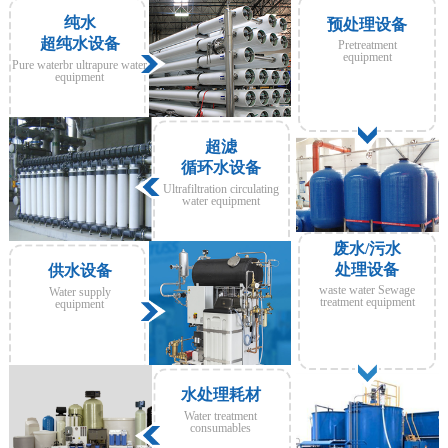
纯水
预处理设备
超纯水设备
Pretreatment
equipment
Pure waterbr ultrapure water
equipment
超滤
循环水设备
Ultrafiltration circulating
water equipment
废水/污水
处理设备
供水设备
waste water Sewage
Water supply
treatment equipment
equipment
水处理耗材
Water treatment
consumables