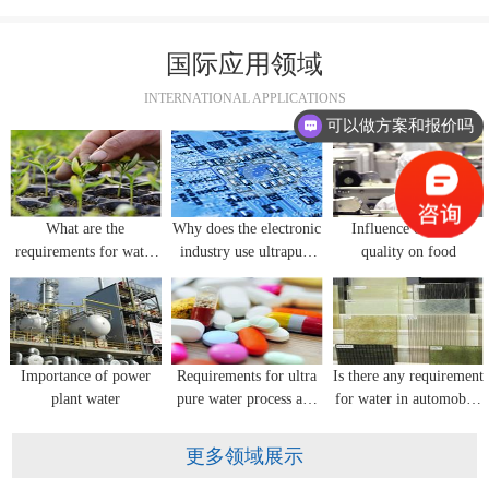
国际应用领域
可以做方案和报价吗
INTERNATIONAL APPLICATIONS
我想咨询反渗透设备？
What are the
Why does the electronic
Influence of water
requirements for water
industry use ultrapure
quality on food
quality in flower
water equipment?
seedling cultivation?
Importance of power
Requirements for ultra
Is there any requirement
plant water
pure water process and
for water in automobile
water quality for
glass manufacturing?
pharmaceutical industry
更多领域展示