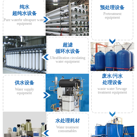
纯水
预处理设备
超纯水设备
Pretreatment
equipment
Pure waterbr ultrapure water
equipment
超滤
循环水设备
Ultrafiltration circulating
water equipment
废水/污水
处理设备
供水设备
waste water Sewage
Water supply
treatment equipment
equipment
水处理耗材
Water treatment
consumables