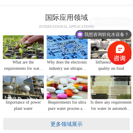
国际应用领域
INTERNATIONAL APPLICATIONS
我想咨询软化水设备？
What are the
Why does the electronic
Influence of water
requirements for water
industry use ultrapure
quality on food
quality in flower
water equipment?
seedling cultivation?
Importance of power
Requirements for ultra
Is there any requirement
plant water
pure water process and
for water in automobile
water quality for
glass manufacturing?
pharmaceutical industry
更多领域展示