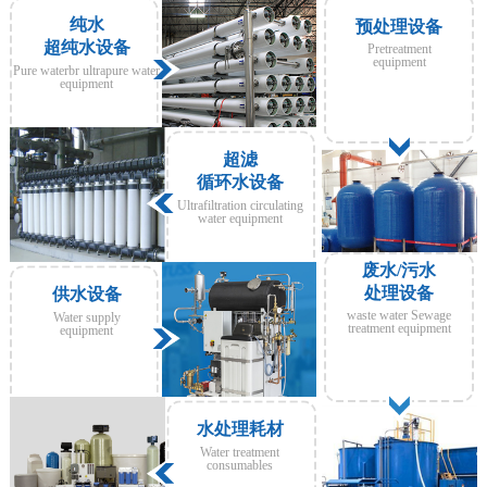
纯水
预处理设备
超纯水设备
Pretreatment
equipment
Pure waterbr ultrapure water
equipment
超滤
循环水设备
Ultrafiltration circulating
water equipment
废水/污水
处理设备
供水设备
waste water Sewage
Water supply
treatment equipment
equipment
水处理耗材
Water treatment
consumables