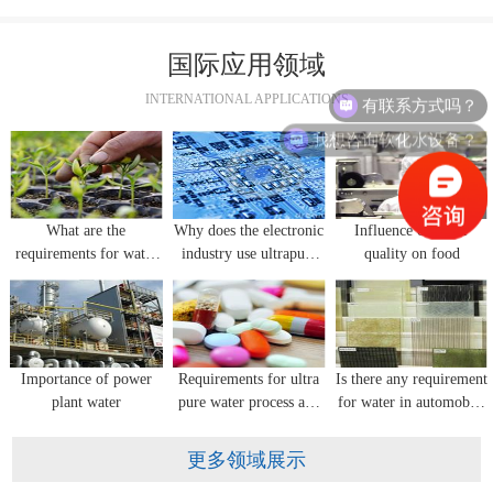
国际应用领域
INTERNATIONAL APPLICATIONS
我想咨询软化水设备？
What are the
Why does the electronic
Influence of water
requirements for water
industry use ultrapure
quality on food
quality in flower
water equipment?
seedling cultivation?
Importance of power
Requirements for ultra
Is there any requirement
plant water
pure water process and
for water in automobile
water quality for
glass manufacturing?
pharmaceutical industry
更多领域展示