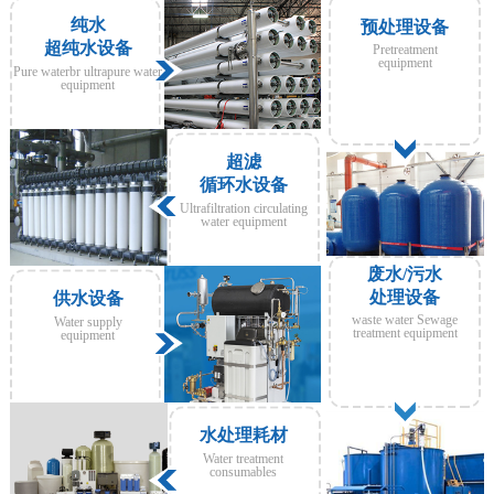
纯水
预处理设备
超纯水设备
Pretreatment
equipment
Pure waterbr ultrapure water
equipment
超滤
循环水设备
Ultrafiltration circulating
water equipment
废水/污水
处理设备
供水设备
waste water Sewage
Water supply
treatment equipment
equipment
水处理耗材
Water treatment
consumables