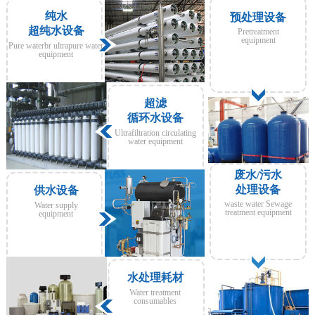
纯水
预处理设备
超纯水设备
Pretreatment
equipment
Pure waterbr ultrapure water
equipment
超滤
循环水设备
Ultrafiltration circulating
water equipment
废水/污水
处理设备
供水设备
waste water Sewage
Water supply
treatment equipment
equipment
水处理耗材
Water treatment
consumables