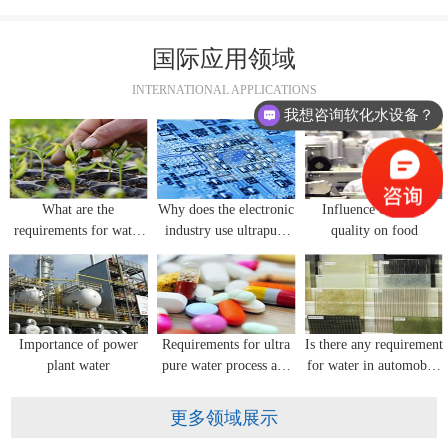
国际应用领域
INTERNATIONAL APPLICATIONS
我想咨询软化水设备？
What are the
Why does the electronic
Influence of water
requirements for water
industry use ultrapure
quality on food
quality in flower
water equipment?
seedling cultivation?
Importance of power
Requirements for ultra
Is there any requirement
plant water
pure water process and
for water in automobile
water quality for
glass manufacturing?
pharmaceutical industry
更多领域展示